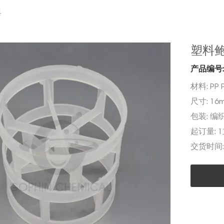
料
塑料
产品编号:
材料:
PP 
尺寸:
16
包装:
编
起订量:
交货时间