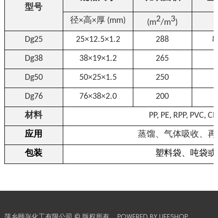
型号
2
3
径×高×厚 (
mm)
(m
/m
)
Dg25
25×12.5×1.2
288
8
Dg38
38×19×1.2
265
Dg50
50×25×1.5
250
Dg76
76×38×2.0
200
材料
PP, PE, RPP, PVC, C
应用
蒸馏、气体吸收、再
包装
塑料袋、吨袋或
萍乡顾兴化工有限公司 © 版权所有
POWERED BY UEESHOP