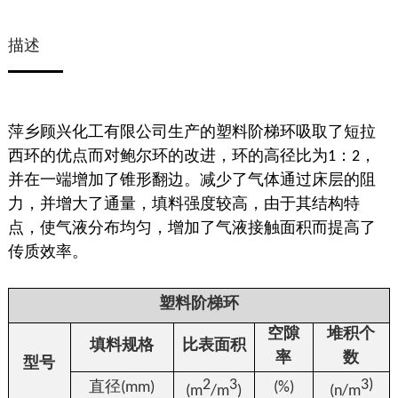
描述
萍乡顾兴化工有限公司生产的塑料阶梯环吸取了短拉
西环的优点而对鲍尔环的改进，环的高径比为
1
：
2
，
并在一端增加了锥形翻边。减少了气体通过床层的阻
力，并增大了通量，填料强度较高，由于其结构特
点，使气液分布均匀，增加了气液接触面积而提高了
传质效率。
塑料阶梯环
空隙
堆积个
填料规格
比表面积
率
数
型号
2
3
3)
直径(
mm)
(%)
(m
/m
)
(n/m