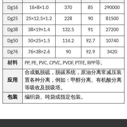
Dg16
16
×8×1.0
370
85
290000
Dg25
25
×12.5×1.2
228
90
81500
Dg38
38
×19×1.4
132.5
91
27200
Dg50
50
×25×1.5
114.2
92.7
10740
Dg76
76
×38×2.6
90
92.9
3420
材料
PP, PE, PVC, CPVC, PVDF, PTFE, RPP
等。
合成氨脱硫，脱碳系统，原油分离常减压装
应用
置各种分离，例如：甲醇分离、有机酸分离
等吸收及脱吸塔。
包装
编织袋、吨袋或指定包装。