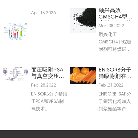
顾兴高效
Apr .15.2026
CMSCH4型浓
度煤层气甲烷
Mar .08.2022
提纯吸附剂
顾兴化工
CMSCH4甲烷吸
附剂可将煤层气
中30%-70%的
CH4与N2的混合
变压吸附PSA
ENISORB分子
气提浓至92%以
与真空变压吸
筛吸附剂在聚
上，回收率达
附VPSA工作原
氨酯等行业中
Feb .28.2022
Feb .21.2022
31.6%以上，将
理与分子筛的
的应用
50%-50%的CH4
ENISORB分子筛用
ENISORB-3AP分
选择 萍乡顾兴
与N2的混合气提
于PSA和VPSA制
子筛活化粉加入
化工有限公司
浓至95%以上，回
氧技术。
到聚氨酯等产品
收率达47%以上。
VPSA（真空变压
中，可有效选择
吸附）制氧是
性吸附典型聚氨
PSA（变压吸附）
酯配方中的微量