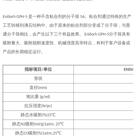
EniSorh GPH-5 是一种不含粘合剂的分子筛 5A。粘合剂通过特殊的生产
工艺转移到沸石结构中。由于原来的粘合剂部分变成了分子筛，与普
通分子筛相比，会产生以下三个有益效果。 EniSorh GPH-5分子筛具有
吸附量大、吸附脱附速度快、机械强度高等特点，有利于客户设备或
产品的长期稳定运行。
指标项目/单位
ENISO
形状
直径(mm)
堆比重 (g/ml)
抗压强度(N/pc)
静态水吸附(%)25℃
静态N2吸附(ml/g)1atm, 25℃
静态CO吸附(%)1atm,25℃